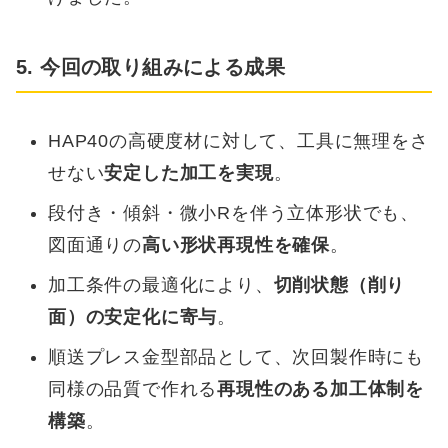
5. 今回の取り組みによる成果
HAP40の高硬度材に対して、工具に無理をさ
せない
安定した加工を実現
。
段付き・傾斜・微小Rを伴う立体形状でも、
図面通りの
高い形状再現性を確保
。
加工条件の最適化により、
切削状態（削り
面）の安定化に寄与
。
順送プレス金型部品として、次回製作時にも
同様の品質で作れる
再現性のある加工体制を
構築
。