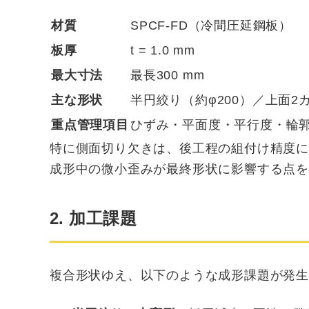
材質
SPCF-FD（冷間圧延鋼板）
板厚
t = 1.0 mm
最大寸法
最長300 mm
主な形状
半円絞り（約φ200）／上面
重点管理項目
ひずみ・平面度・平行度・輪
特に側面切り欠きは、後工程の組付け精度
成形中の微小歪みが最終形状に影響する点
2. 加工課題
複合形状ゆえ、以下のような成形課題が発生