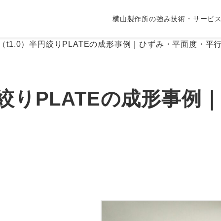
横山製作所の強み
技術・サービ
FD（t1.0）半円絞りPLATEの成形事例｜ひずみ・平面度・
）半円絞りPLATEの成形