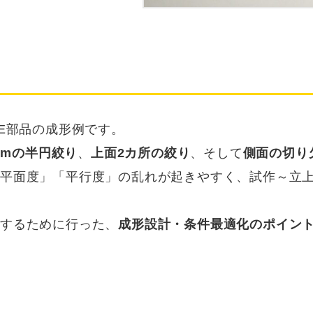
TE部品の成形例です。
mmの半円絞り
、
上面2カ所の絞り
、そして
側面の切り
「平面度」「平行度」の乱れが起きやすく、試作～立
現するために行った、
成形設計・条件最適化のポイン