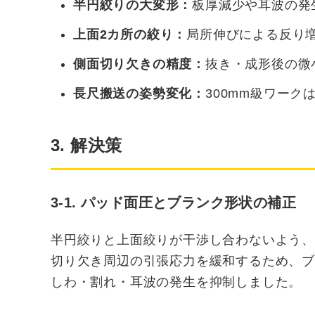
半円絞りの大変形：
板厚減少や耳波の発
上面2カ所の絞り：
局所伸びによる反り
側面切り欠きの精度：
抜き・成形後の微
長尺搬送の姿勢変化：
300mm級ワー
3. 解決策
3-1. パッド面圧とブランク形状の補正
半円絞りと上面絞りが干渉し合わないよう
切り欠き周辺の引張応力を緩和するため、
しわ・割れ・耳波の発生を抑制しました。